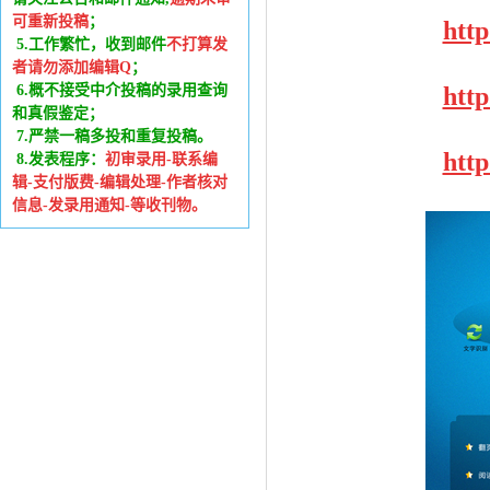
可重新投稿
；
htt
5.工作繁忙，收到邮件
不打算发
者请勿添加编辑Q
；
6
.
概不接受中介投稿的录用查询
htt
和真假鉴定；
7.严禁一稿多投和重复投稿。
htt
8.发表程序：
初审录用-联系编
辑-支付版费-编辑处理-作者核对
信息-发录用通知-等收刊物。