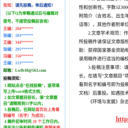
告知：
请先投稿，审后通知！
性和创新性。字数以
300
（以下Q为审稿通过后与编辑
对
附简介（含姓名、出生
接号，不接受投稿前咨询）
话等），其他作者附单
王编：
204******
2.文章学术规范：
张编：183******
所投稿件请保证文章版
王编：
344******
张编：295******
助：获得国家基金资助
冯编：
156******
录用稿件进行适当的编
王编：
113******
3.投稿注意事项：
邮箱：
Lwfb18@163.com
长，在填写“文章题目”
投稿须知：
看到名字和编号即为投
1.网站点击“在线投稿”，逐项填
写上传word格式文档；
文档）后重投。如遇技
2.如文章题目较长，填“文章题
《环境与发展》杂
目”请精简到15字以内；
3.投稿后，在网站
首页右上角看
到编号（名字）为成功
；
htt
4.稿件
初审时间
20
个
工作日内
，
请关注公告和邮件通知,
逾期未审