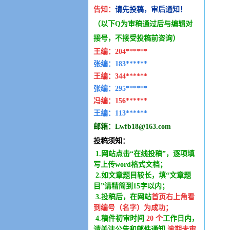
告知：
请先投稿，审后通知！
（以下Q为审稿通过后与编辑
对
接号，不接受投稿前咨询）
王编：
204******
张编：183******
王编：
344******
张编：295******
冯编：
156******
王编：
113******
邮箱：
Lwfb18@163.com
投稿须知：
1.网站点击“在线投稿”，逐项填
写上传word格式文档；
2.如文章题目较长，填“文章题
目”请精简到15字以内；
3.投稿后，在网站
首页右上角看
到编号（名字）为成功
；
4.稿件
初审时间
20
个
工作日内
，
请关注公告和邮件通知,
逾期未审