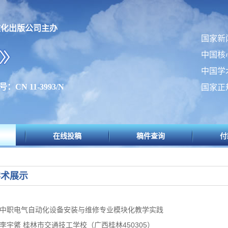
文化出版公司主办
国家新
中国核
中国学
：CN 11-3993/N
国家正
在线投稿
稿件查询
付
学术展示
中职电气自动化设备安装与维修专业模块化教学实践
李宇綮 桂林市交通技工学校（广西桂林450305）