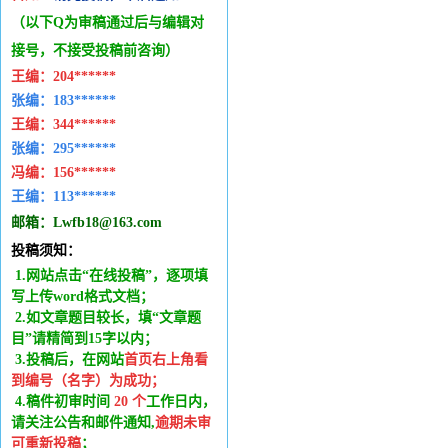
（以下Q为审稿通过后与编辑
对
接号，不接受投稿前咨询）
王编：
204******
张编：183******
王编：
344******
张编：295******
冯编：
156******
王编：
113******
邮箱：
Lwfb18@163.com
投稿须知：
1.网站点击“在线投稿”，逐项填
写上传word格式文档；
2.如文章题目较长，填“文章题
目”请精简到15字以内；
3.投稿后，在网站
首页右上角看
到编号（名字）为成功
；
4.稿件
初审时间
20
个
工作日内
，
请关注公告和邮件通知,
逾期未审
可重新投稿
；