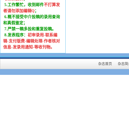
5.工作繁忙，收到邮件
不打算发
者请勿添加编辑Q
；
6
.
概不接受中介投稿的录用查询
和真假鉴定；
7.严禁一稿多投和重复投稿。
8.发表程序：
初审录用-联系编
辑-支付版费-编辑处理-作者核对
信息-发录用通知-等收刊物。
杂志首页
杂志简