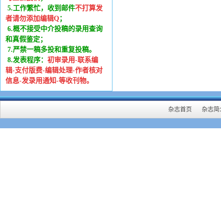
5.工作繁忙，收到邮件
不打算发
者请勿添加编辑Q
；
6
.
概不接受中介投稿的录用查询
和真假鉴定；
7.严禁一稿多投和重复投稿。
8.发表程序：
初审录用-联系编
辑-支付版费-编辑处理-作者核对
信息-发录用通知-等收刊物。
杂志首页
杂志简