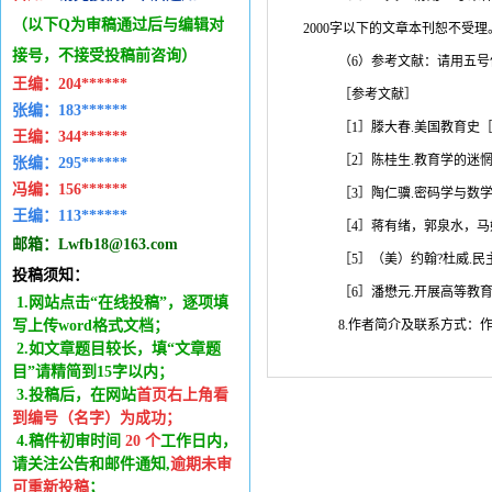
（以下Q为审稿通过后与编辑
对
2000
字以下的文章本刊恕不受理
接号，不接受投稿前咨询）
（
6
）参考文献：请用五号
王编：
204******
［参考文献］
张编：183******
［
1
］滕大春
.
美国教育史
王编：
344******
［
2
］陈桂生
.
教育学的迷
张编：295******
冯编：
156******
［
3
］陶仁骥
.
密码学与数
王编：
113******
［
4
］蒋有绪，郭泉水，马
邮箱：
Lwfb18@163.com
［
5
］（美）约翰
?
杜威
.
民
投稿须知：
［
6
］潘懋元
.
开展高等教
1.网站点击“在线投稿”，逐项填
写上传word格式文档；
8.作者简介及联系方式：
2.如文章题目较长，填“文章题
目”请精简到15字以内；
3.投稿后，在网站
首页右上角看
到编号（名字）为成功
；
4.稿件
初审时间
20
个
工作日内
，
请关注公告和邮件通知,
逾期未审
可重新投稿
；