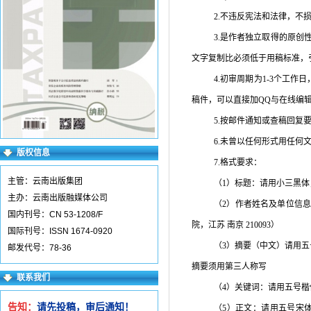
2.不违反宪法和法律，不
3.是作者独立取得的原
文字复制比必须低于用稿标准，
4.初审周期为
1-3
个工作日
稿件，可以直接加
QQ
与在线编
5.按邮件通知或查稿回复
6.未曾以任何形式用任何
版权信息
7.格式要求：
主管：云南出版集团
（
1
）标题：请用小三黑体
主办：云南出版融媒体公司
（
2
）作者姓名及单位信息
国内刊号：CN 53-1208/F
院，江苏 南京
210093
）
国际刊号：ISSN 1674-0920
（
3
）摘要（中文）请用五
邮发代号：78-36
摘要须用第三人称写
联系我们
（
4
）关键词：请用五号楷
告知：
请先投稿，审后通知！
（
5
）正文：请用五号宋