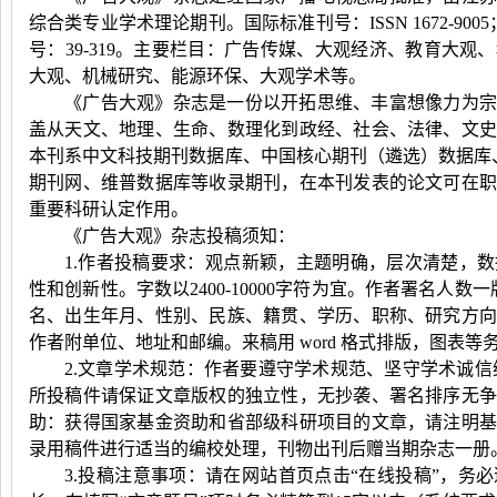
综合类专业学术理论期刊。国际标准刊号：
ISSN 1672-9005
号：
39-319
。主要栏目：广告传媒、大观经济、教育大观、
大观、机械研究、能源环保、大观学术等。
《广告大观》杂志是一份以开拓思维、丰富想像力为宗
盖从天文、地理、生命、数理化到政经、社会、法律、文
本刊系中文科技期刊数据库、中国核心期刊（遴选）数据库
期刊网、维普数据库等收录期刊，在本刊发表的论文可在
重要科研认定作用。
《广告大观》杂志投稿须知：
1.
作者投稿要求：观点新颖，主题明确，层次清楚，数
性和创新性。字数以
2400-10000
字符为宜。作者署名人数一
名、出生年月、性别、民族、籍贯、学历、职称、研究方
作者附单位、地址和邮编。来稿用
word
格式排版，图表等
2.
文章学术规范：作者要遵守学术规范、坚守学术诚信
所投稿件请保证文章版权的独立性，无抄袭、署名排序无
助：获得国家基金资助和省部级科研项目的文章，请注明
录用稿件进行适当的编校处理，刊物出刊后赠当期杂志一册
3.
投稿注意事项：请在网站首页点击“在线投稿”，务