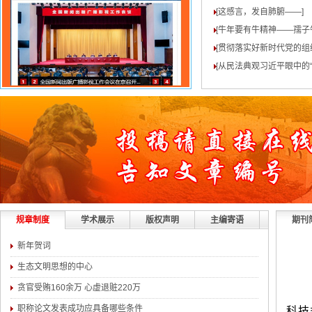
[这感言，发自肺腑——
]
[牛年要有牛精神——孺子
[贯彻落实好新时代党的组
[从民法典观习近平眼中的“
规章制度
学术展示
版权声明
主编寄语
期刊
新年贺词
生态文明思想的中心
贪官受贿160余万 心虚退赃220万
职称论文发表成功应具备哪些条件
科技