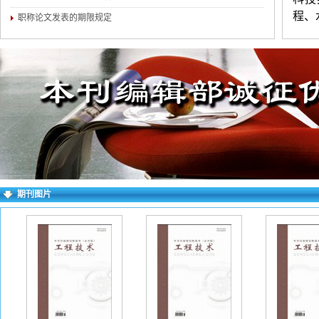
程、
职称论文发表的期限规定
材料
环保
量、
文收
务晋
晰，
（3
附简
期刊图片
历、
话）
多投
（不
要求
wo