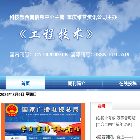
科技部西南信息中心主管 重庆维普资讯公司主办
国内刊号：CN 50-9203/TB 国际刊号：ISSN 1671-5519
首页
期刊简介
在线投稿
2026年8月9日 星期日
要闻
[心悦业有成 万事皆可期]
[二〇二四年新年贺词]
[迎着朝阳，奋进——
]