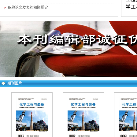
学工
职称论文发表的期限规定
备、
与综
练。字
不超
民族
证原
行必
期刊图片
填写
档。
看不
字以
请填
稿网