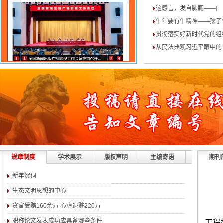
[这感言，发自肺腑——
]
[牛年要有牛精神——孺子
[贯彻落实好新时代党的组
[从民法典观习近平眼中的“
规章制度
学术展示
版权声明
主编寄语
期刊
新年贺词
生态文明思想的中心
贪官受贿160余万 心虚退赃220万
职称论文发表成功应具备哪些条件
工程