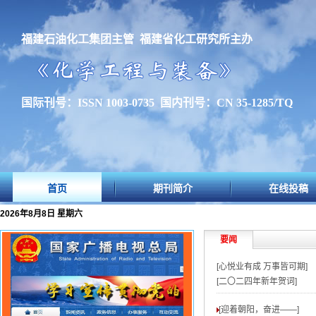
福建石油化工集团主管 福建省化工研究所主办
国际刊号：ISSN 1003-0735 国内刊号：CN 35-1285/TQ
首页
期刊简介
在线投稿
2026年8月8日 星期六
要闻
[心悦业有成 万事皆可期]
[二〇二四年新年贺词]
[迎着朝阳，奋进——
]