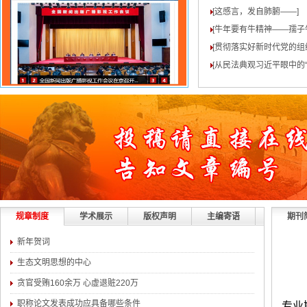
[这感言，发自肺腑——
]
[牛年要有牛精神——孺子
[贯彻落实好新时代党的组
[从民法典观习近平眼中的“
规章制度
学术展示
版权声明
主编寄语
期刊
新年贺词
生态文明思想的中心
贪官受贿160余万 心虚退赃220万
职称论文发表成功应具备哪些条件
专业