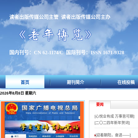
读者出版传媒公司主管 读者出版传媒公司主办
国内刊号：CN 62-1174/C 国际刊号：ISSN 1671-9328
首页
期刊简介
在线投稿
2026年8月8日 星期六
要闻
[心悦业有成 万事皆可期]
[二〇二四年新年贺词]
[迎着朝阳，奋进——
]