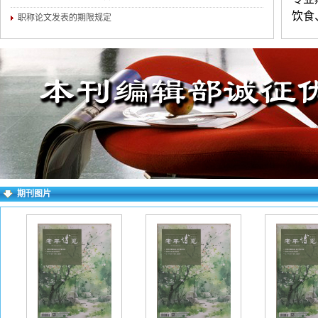
饮食
职称论文发表的期限规定
等。
练。字
不超
民族
证原
行必
填写
期刊图片
档。
看不
字以
请写
如下