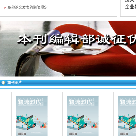
企业
职称论文发表的期限规定
运输
练，
为宜
证无
进行
求逐
右上
期刊图片
失败
一作
网址