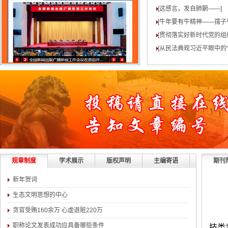
[这感言，发自肺腑——
]
[牛年要有牛精神——孺子
[贯彻落实好新时代党的组
[从民法典观习近平眼中的“
规章制度
学术展示
版权声明
主编寄语
期刊
新年贺词
生态文明思想的中心
贪官受贿160余万 心虚退赃220万
职称论文发表成功应具备哪些条件
技类