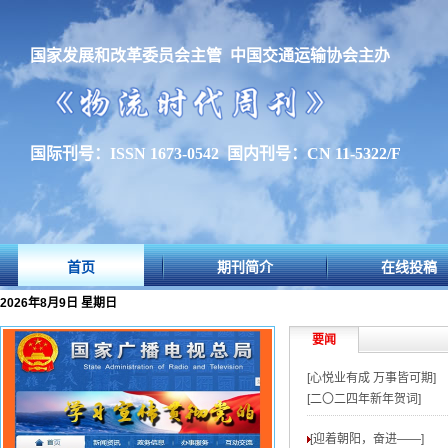
国家发展和改革委员会主管 中国交通运输协会主办
国际刊号：ISSN 1673-0542 国内刊号：CN 11-5322/F
首页
期刊简介
在线投稿
2026年8月9日 星期日
要闻
[心悦业有成 万事皆可期]
[二〇二四年新年贺词]
[迎着朝阳，奋进——
]